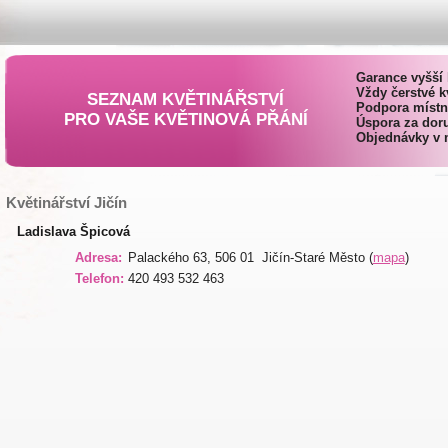
Garance vyšší 
Vždy čerstvé k
SEZNAM KVĚTINÁŘSTVÍ
Podpora místn
PRO VAŠE KVĚTINOVÁ PŘÁNÍ
Úspora za doru
Objednávky v 
Květinářství Jičín
Ladislava Špicová
Adresa:
Palackého 63, 506 01 Jičín-Staré Město (
mapa
)
Telefon:
420 493 532 463