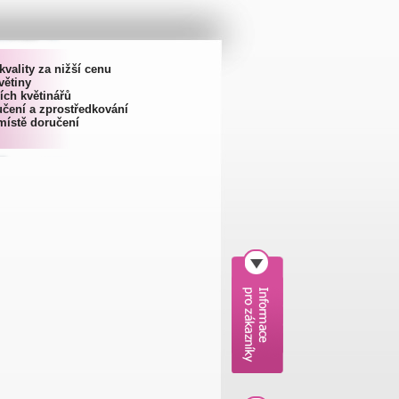
kvality za nižší cenu
větiny
ích květinářů
čení a zprostředkování
místě doručení