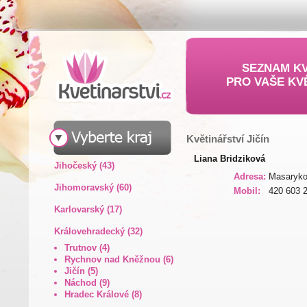
SEZNAM KV
PRO VAŠE KV
Květinářství Jičín
Liana Bridziková
Jihočeský (43)
Adresa:
Masaryko
Jihomoravský (60)
Mobil:
420 603 
Karlovarský (17)
Královehradecký (32)
Trutnov (4)
Rychnov nad Kněžnou (6)
Jičín (5)
Náchod (9)
Hradec Králové (8)