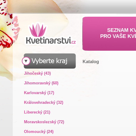
SEZNAM KV
PRO VAŠE KV
Katalog
Jihočeský (43)
Jihomoravský (60)
Karlovarský (17)
Královehradecký (32)
Liberecký (21)
Moravskoslezský (72)
Olomoucký (24)