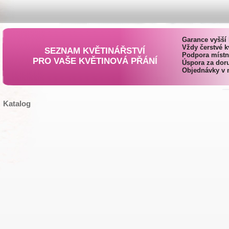
Garance vyšší 
Vždy čerstvé k
SEZNAM KVĚTINÁŘSTVÍ
Podpora místn
PRO VAŠE KVĚTINOVÁ PŘÁNÍ
Úspora za doru
Objednávky v 
Katalog