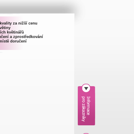
kvality za nižší cenu
větiny
ích květinářů
čení a zprostředkování
místě doručení