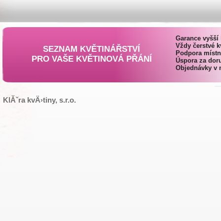
Garance vyšší 
Vždy čerstvé k
SEZNAM KVĚTINÁŘSTVÍ
Podpora místn
PRO VAŠE KVĚTINOVÁ PŘÁNÍ
Úspora za doru
Objednávky v 
KlĂˇra kvÄ›tiny, s.r.o.