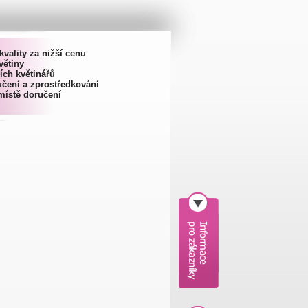
kvality za nižší cenu
větiny
ích květinářů
čení a zprostředkování
místě doručení