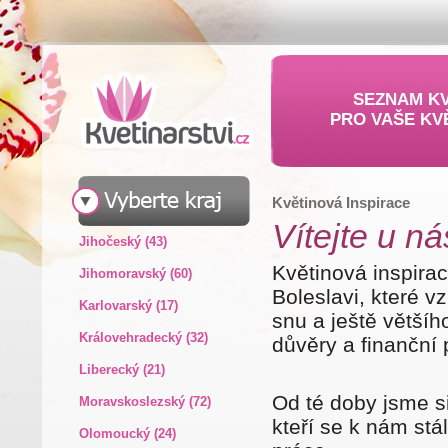
SEZNAM KV
PRO VAŠE KV
Květinová Inspirace
Ví­tejte u ná
Jihočeský (43)
Květinová inspirac
Jihomoravský (60)
Boleslavi, které v
Karlovarský (17)
snu a ještě větší
Královehradecký (32)
důvěry a finanční
Liberecký (21)
Od té doby jsme s
Moravskoslezský (72)
kteří se k nám stá
Olomoucký (24)