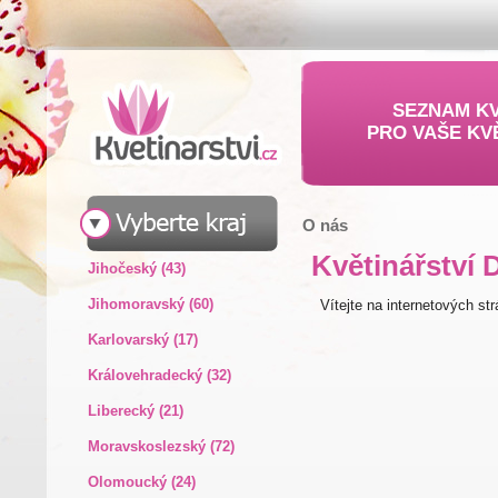
SEZNAM KV
PRO VAŠE KV
O nás
Květinářství 
Jihočeský (43)
Jihomoravský (60)
Vítejte na internetových st
Karlovarský (17)
Královehradecký (32)
Liberecký (21)
Moravskoslezský (72)
Olomoucký (24)