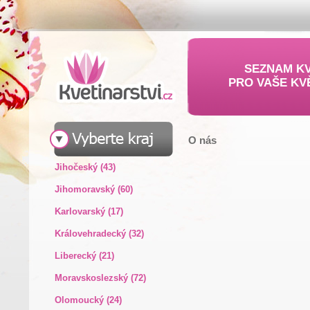
SEZNAM KV
PRO VAŠE KV
O nás
Jihočeský (43)
Jihomoravský (60)
Karlovarský (17)
Královehradecký (32)
Liberecký (21)
Moravskoslezský (72)
Olomoucký (24)