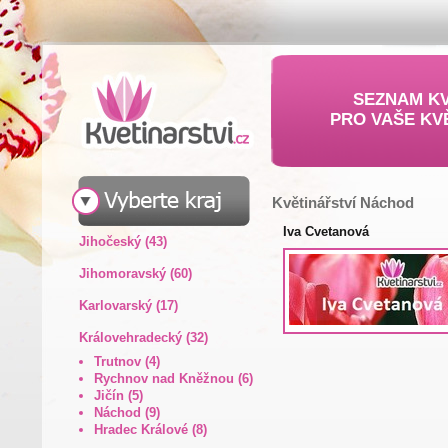
SEZNAM KV
PRO VAŠE KV
Květinářství Náchod
Iva Cvetanová
Jihočeský (43)
Jihomoravský (60)
Karlovarský (17)
Královehradecký (32)
Trutnov (4)
Rychnov nad Kněžnou (6)
Jičín (5)
Náchod (9)
Hradec Králové (8)